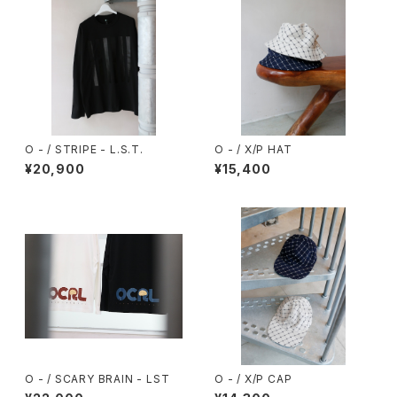
O - / STRIPE - L.S.T.
O - / X/P HAT
¥20,900
¥15,400
O - / SCARY BRAIN - LST
O - / X/P CAP