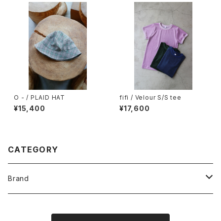
O - / PLAID HAT
fifi / Velour S/S tee
¥15,400
¥17,600
CATEGORY
Brand
O -