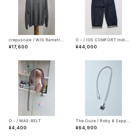
crepuscule / W/G Rametri
O - / IOS COMFORT Indigo
mming P/O
Rinse
¥17,600
¥44,000
O - / MAG-BELT
The Ouze / Roby & Sapphi
re Cluster Square Necklac
¥4,400
¥64,900
e