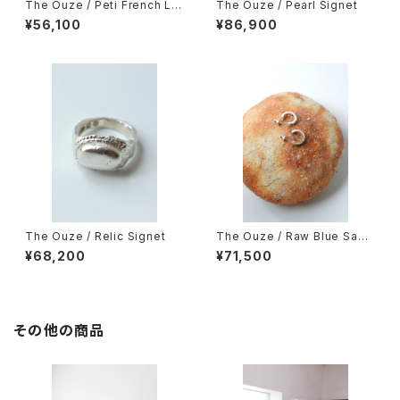
The Ouze / Peti French La
The Ouze / Pearl Signet
ce Hoops（Pair）
¥56,100
¥86,900
The Ouze / Relic Signet
The Ouze / Raw Blue Sapp
hire Hoops（Pair）
¥68,200
¥71,500
その他の商品