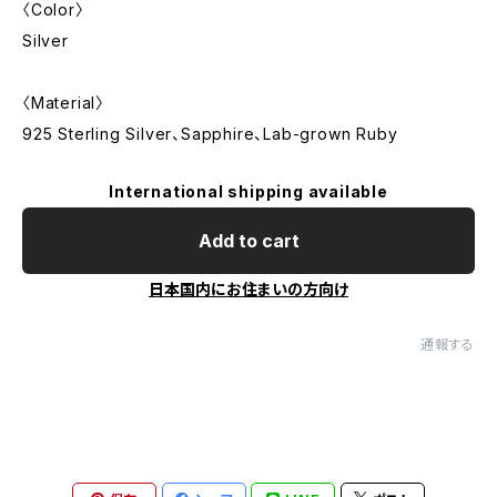
〈Color〉
Silver
〈Material〉
925 Sterling Silver、Sapphire、Lab-grown Ruby
International shipping available
Add to cart
日本国内にお住まいの方向け
通報する