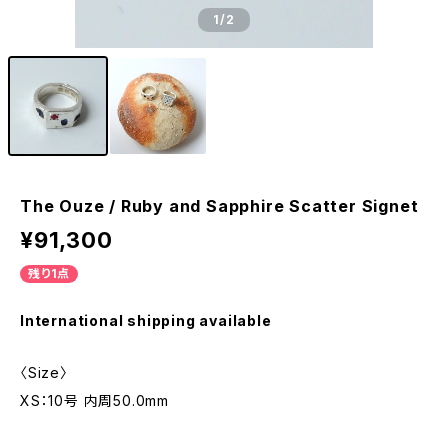
1
/2
The Ouze / Ruby and Sapphire Scatter Signet
¥91,300
残り1点
International shipping available
〈Size〉
XS：10号 内周50.0mm