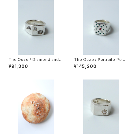
The Ouze / Diamond and S
The Ouze / Portraite Polka
apphire Scatter Signet
Signet
¥91,300
¥145,200