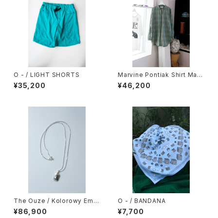
O - / LIGHT SHORTS
Marvine Pontiak Shirt Mak
ers / Stand Collar 2 Button
¥35,200
¥46,200
SH
The Ouze / Kolorowy Emb
O - / BANDANA
edded Facet Necklace
¥86,900
¥7,700