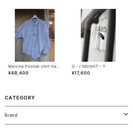
Marvine Pontiak shirt mak
O - / INSIGHT - T
ers / Twist P/O
¥48,400
¥17,600
CATEGORY
Brand
O -