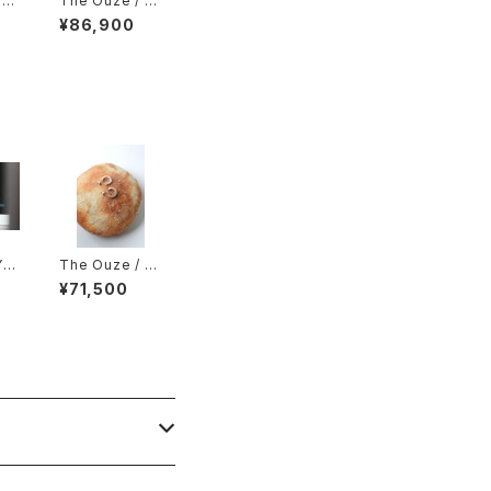
 R
The Ouze / K
pp
olorowy Emb
¥86,900
（P
edded Facet
Necklace
Y B
The Ouze / R
aw Blue Sapp
¥71,500
hire Hoops（P
air）