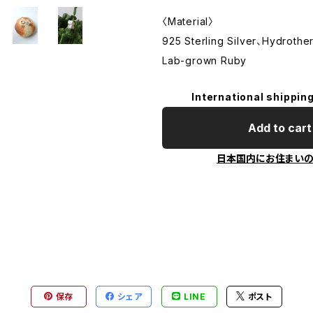
〈Material〉
925 Sterling Silver、Hydrothe
Lab-grown Ruby
International shipping
Add to cart
日本国内にお住まい
保存
シェア
LINE
ポスト