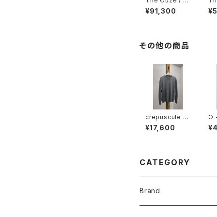
The Ouze / Di
Th
amond and Sa
et
¥91,300
¥5
pphire Scatte
e 
r Signet
r）
その他の商品
crepuscule /
O 
W/G Rametrim
FO
¥17,600
¥
ming P/O
Ri
CATEGORY
Brand