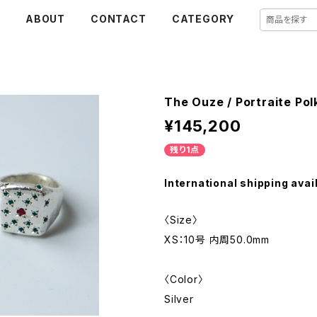
E
ABOUT
CONTACT
CATEGORY
The Ouze / Portraite Pol
¥145,200
残り1点
International shipping avai
〈Size〉
XS：10号 内周50.0mm
〈Color〉
Silver