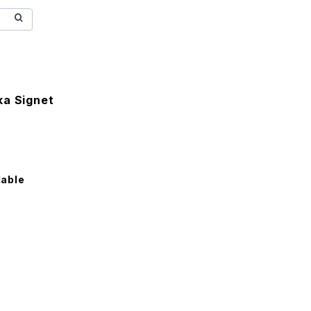
ka Signet
lable