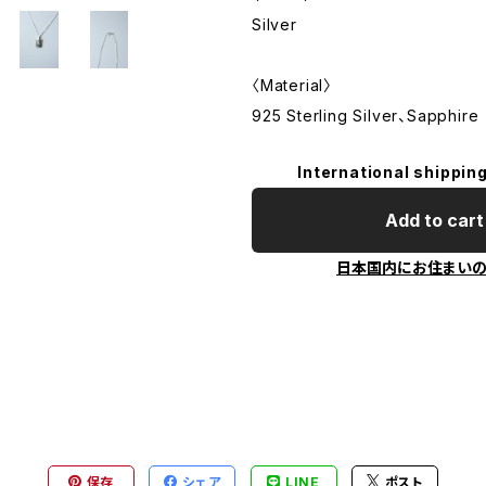
Silver
〈Material〉
925 Sterling Silver、Sapphire
International shipping
Add to cart
日本国内にお住まい
保存
シェア
LINE
ポスト