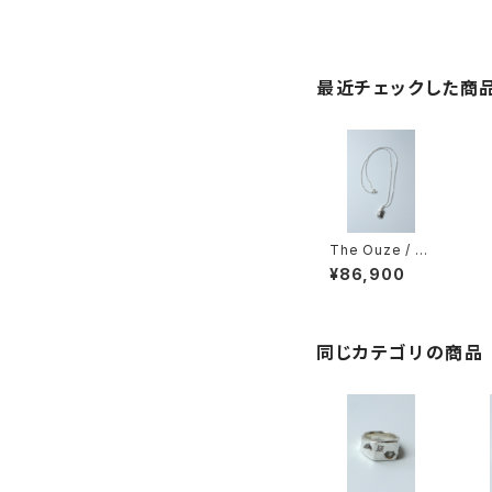
最近チェックした商
The Ouze / K
olorowy Emb
¥86,900
edded Facet
Necklace
同じカテゴリの商品