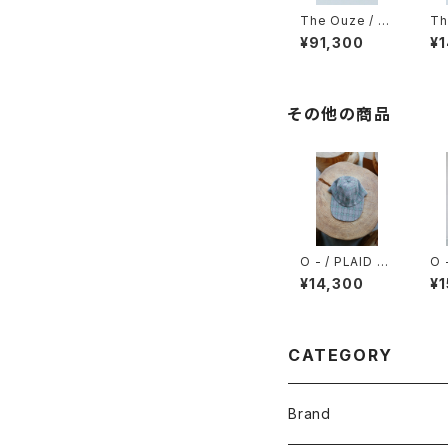
The Ouze / Di
Th
amond and Sa
or
¥91,300
¥
pphire Scatte
Si
r Signet
その他の商品
O - / PLAID C
O 
AP
¥14,300
¥
CATEGORY
Brand