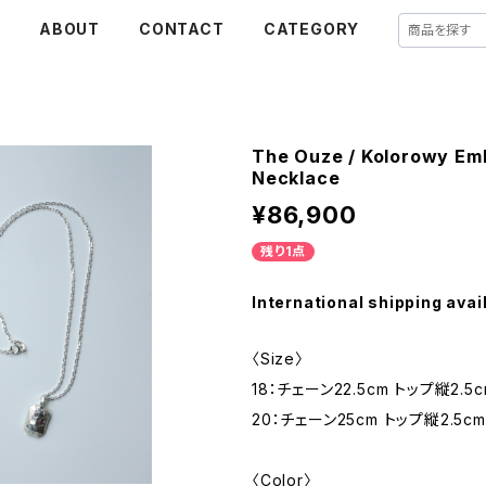
E
ABOUT
CONTACT
CATEGORY
The Ouze / Kolorowy Em
Necklace
¥86,900
残り1点
International shipping avai
〈Size〉
18：チェーン22.5cm トップ縦2.5c
20：チェーン25cm トップ縦2.5cm
〈Color〉