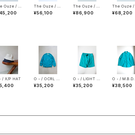
e Ouze / P
The Ouze / P
The Ouze / P
The Ouze /
traite Polka
eti French Lac
earl Signet
elic Signet
145,200
¥56,100
¥86,900
¥68,200
gnet
e Hoops（Pai
r）
- / X/P HAT
O - / OCRL OF
O - / LIGHT S
O - / M.B.D.
FICIAL PULLO
HORTS
HIRT
15,400
¥35,200
¥35,200
¥38,500
VER