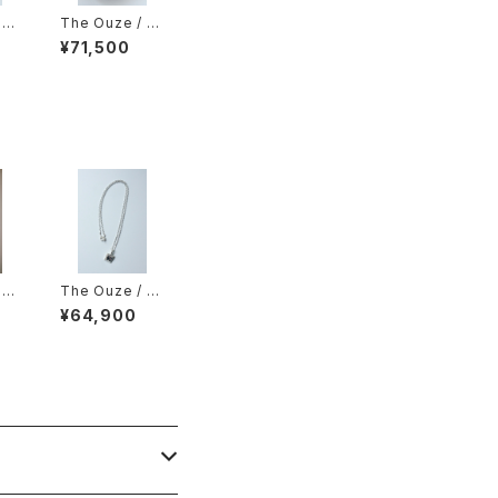
 R
The Ouze / R
aw Blue Sapp
¥71,500
hire Hoops（P
air）
 S
The Ouze / R
oby & Sapphir
¥64,900
e Cluster Squ
are Necklace