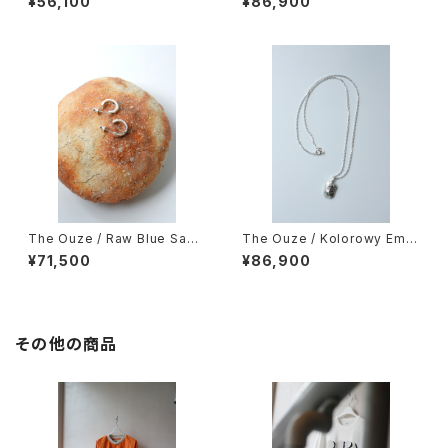
¥56,100
¥86,900
The Ouze / Raw Blue Sapp
The Ouze / Kolorowy Emb
hire Hoops（Pair）
edded Facet Necklace
¥71,500
¥86,900
その他の商品