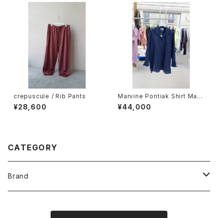
crepuscule / Rib Pants
Marvine Pontiak Shirt Mak
ers / Polo SH
¥28,600
¥44,000
CATEGORY
Brand
O -