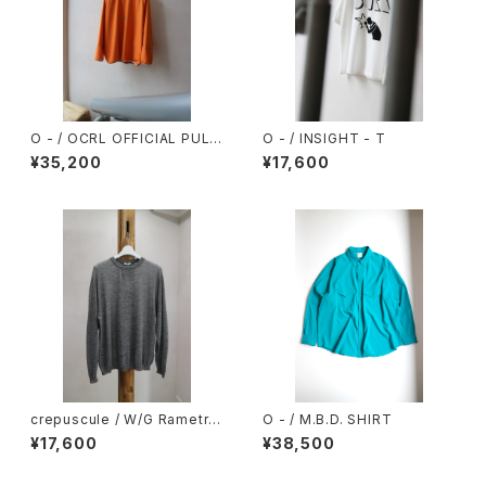
O - / OCRL OFFICIAL PULL
O - / INSIGHT - T
OVER
¥35,200
¥17,600
crepuscule / W/G Rametri
O - / M.B.D. SHIRT
mming P/O
¥17,600
¥38,500