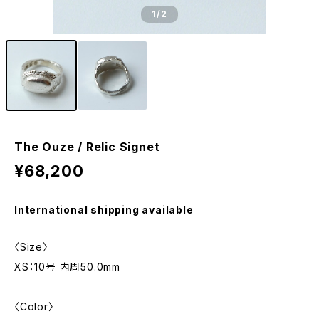
1
/2
The Ouze / Relic Signet
¥68,200
International shipping available
〈Size〉
XS：10号 内周50.0mm
〈Color〉