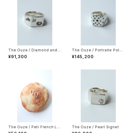
The Ouze / Diamond and S
The Ouze / Portraite Polka
apphire Scatter Signet
Signet
¥91,300
¥145,200
The Ouze / Peti French La
The Ouze / Pearl Signet
ce Hoops（Pair）