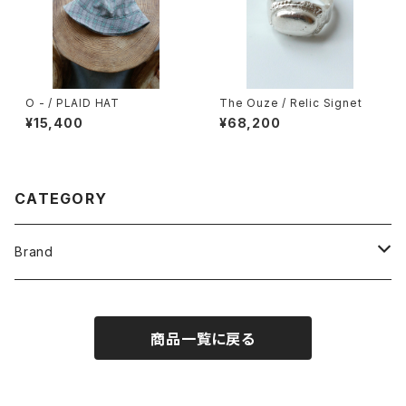
O - / PLAID HAT
The Ouze / Relic Signet
¥15,400
¥68,200
CATEGORY
Brand
O -
商品一覧に戻る
crepuscule