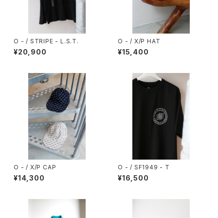
O - / STRIPE - L.S.T.
O - / X/P HAT
¥20,900
¥15,400
O - / X/P CAP
O - / SF1949 - T
¥14,300
¥16,500