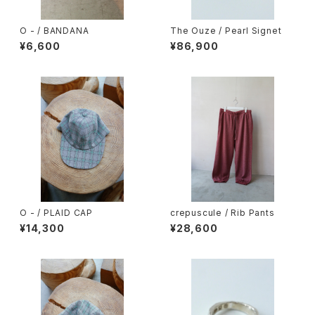
O - / BANDANA
The Ouze / Pearl Signet
¥6,600
¥86,900
O - / PLAID CAP
crepuscule / Rib Pants
¥14,300
¥28,600