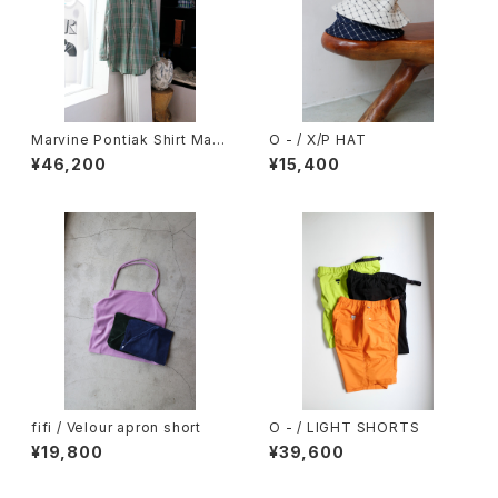
Marvine Pontiak Shirt Mak
O - / X/P HAT
ers / Stand Collar 2 Button
¥46,200
¥15,400
SH
fifi / Velour apron short
O - / LIGHT SHORTS
¥19,800
¥39,600