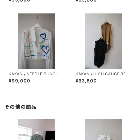
AL
KAKAN / NEEDLE PUNCH D
KAKAN / HIGH GAUGE RELA
RWING BOLERO white
X BODYSUIT
¥99,000
¥63,800
その他の商品