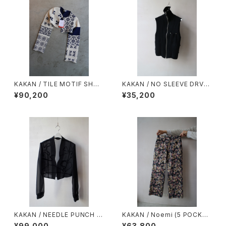
KAKAN / TILE MOTIF SHOR
KAKAN / NO SLEEVE DRVE
T CARDIGAN
RS VEST
¥90,200
¥35,200
KAKAN / NEEDLE PUNCH D
KAKAN / Noemi (5 POCKET
RWING BOLERO black
S STRAIGHT DENIM) FLOR
¥99,000
¥63,800