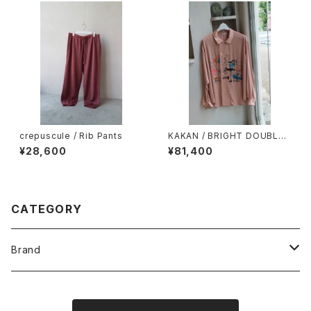
crepuscule / Rib Pants
KAKAN / BRIGHT DOUBLE
SHIRTS
¥28,600
¥81,400
CATEGORY
Brand
O -