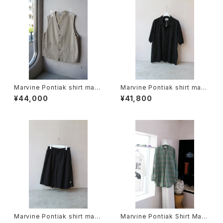
Marvine Pontiak shirt mak
Marvine Pontiak shirt mak
ers / Vest
ers / Bubbly SH
¥44,000
¥41,800
Marvine Pontiak shirt mak
Marvine Pontiak Shirt Mak