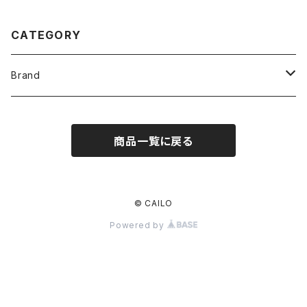
CATEGORY
Brand
O -
商品一覧に戻る
crepuscule
Marvine Pontiak shirt makers
© CAILO
Powered by
gourmet jeans
GASATANG