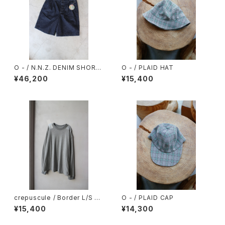
O - / N.N.Z. DENIM SHORT
O - / PLAID HAT
S
¥46,200
¥15,400
crepuscule / Border L/S Cu
O - / PLAID CAP
tsew
¥15,400
¥14,300