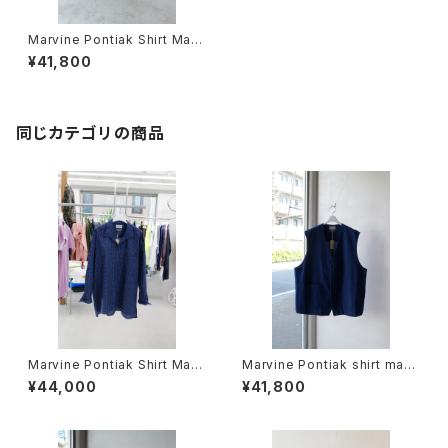
Marvine Pontiak Shirt Mak
ers / Cycle SH
¥41,800
同じカテゴリの商品
Marvine Pontiak Shirt Mak
Marvine Pontiak shirt mak
ers / Polo SH
ers / Vest
¥44,000
¥41,800