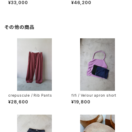
ers / Easy Shorts
ers / Stand Collar 2 Button
¥33,000
¥46,200
SH
その他の商品
crepuscule / Rib Pants
fifi / Velour apron short
¥28,600
¥19,800