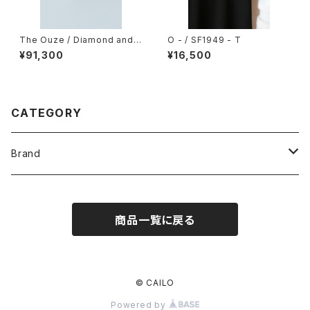
The Ouze / Diamond and S
O - / SF1949 - T
apphire Scatter Signet
¥91,300
¥16,500
CATEGORY
Brand
O -
商品一覧に戻る
crepuscule
Marvine Pontiak shirt makers
© CAILO
Powered by