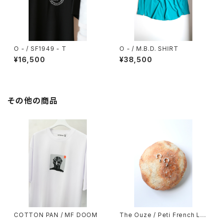
O - / SF1949 - T
O - / M.B.D. SHIRT
¥16,500
¥38,500
その他の商品
COTTON PAN / MF DOOM
The Ouze / Peti French La