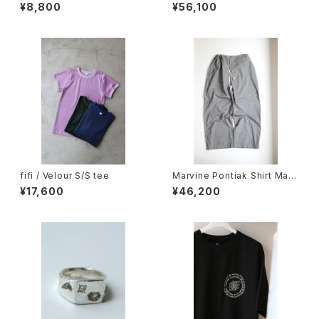
ce Hoops（Pair）
¥8,800
¥56,100
fifi / Velour S/S tee
Marvine Pontiak Shirt Mak
ers / Monpe Pants
¥17,600
¥46,200