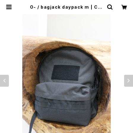
O- / bagjack daypack m | CAI
LO