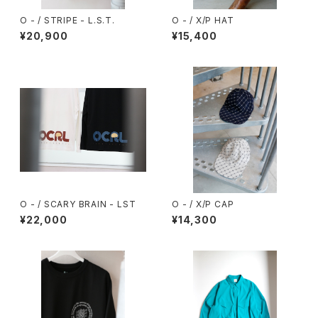
O - / STRIPE - L.S.T.
O - / X/P HAT
¥20,900
¥15,400
O - / SCARY BRAIN - LST
O - / X/P CAP
¥22,000
¥14,300